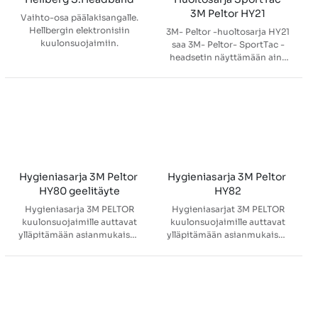
3M Peltor HY21
Vaihto-osa päälakisangalle.
Hellbergin elektronisiin
3M- Peltor -huoltosarja HY21
kuulonsuojaimiin.
saa 3M- Peltor- SportTac -
headsetin näyttämään aina
uudenveroiselta. Sarja
sisältää kupujen uudet
tiivisterenkaat hyvän
tiivistyksen ja optimaalisen
suojan varmistamiseksi sekä
uudet vaahtomuoviset
sisäosat parhaan
äänenlaadun
varmistamiseksi. Pidentää
Hygieniasarja 3M Peltor 
Hygieniasarja 3M Peltor 
kuulonsuojaimien/headsetien
HY80 geelitäyte
HY82
kestoikää. Varmistaa hyvän
Hygieniasarja 3M PELTOR
Hygieniasarjat 3M PELTOR
toimivuuden ja hygienian.
kuulonsuojaimille auttavat
kuulonsuojaimille auttavat
ylläpitämään asianmukaisen
ylläpitämään asianmukaisen
suojaustason, mukavuuden
suojaustason, mukavuuden
ja hygienian. •
ja hygienian. • 3M
Silikonigeelirenkaat
suosittelee
vähentävät paikallista
kuulonsuojaimien
kuormitusta esimerkiksi
pehmusteiden ja
silmälaseja/suojalaseja
vaahtomuoviosien