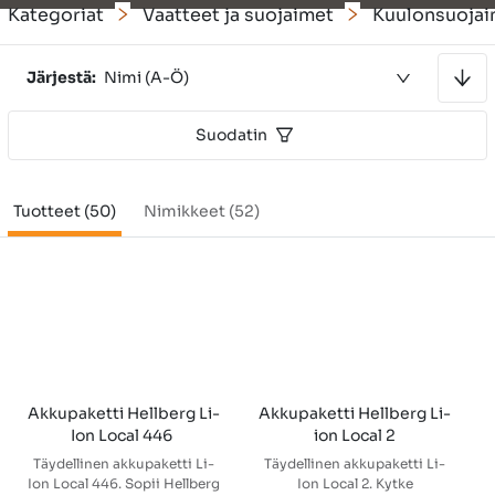
Kategoriat
Vaatteet ja suojaimet
Kuulonsuojai
Lajitellaan nousevaan järjestykseen
Järjestä:
Nimi (A-Ö)
Suodatin
Tuotteet (50)
Nimikkeet (52)
Akkupaketti Hellberg Li-
Akkupaketti Hellberg Li-
Ion Local 446 
ion Local 2
Täydellinen akkupaketti Li-
Täydellinen akkupaketti Li-
Ion Local 446. Sopii Hellberg
Ion Local 2. Kytke