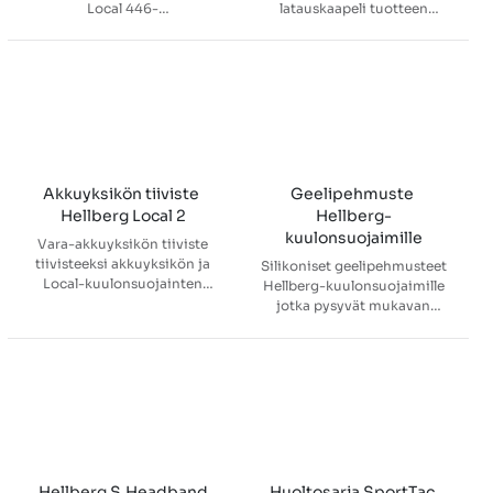
Local 446-
latauskaapeli tuotteen
kuulonsuojaimeen, joka
latausporttiin ja toinen USB-
käyttää versiota 4.0 tai
virtalähteeseen. Pidä
myöhempää (voit tarkastaa
ladattua vara-akkupakettia
kuulonsuojaimesi version
mukanasi, niin voit vaihtaa
käyttöohjeesta). Kytke
akun ja jatkaa työtäsi.
latauskaapeli tuotteen
latausporttiin ja toinen USB-
virtalähteeseen. Pidä
ladattua vara-akkupakettia
Akkuyksikön tiiviste 
Geelipehmuste 
mukanasi, niin voit vaihtaa
Hellberg Local 2
Hellberg-
akun ja jatkaa työtäsi.
kuulonsuojaimille
Vara-akkuyksikön tiiviste
tiivisteeksi akkuyksikön ja
Silikoniset geelipehmusteet
Local-kuulonsuojainten
Hellberg-kuulonsuojaimille
välille. Sopii Hellberg Local 2
jotka pysyvät mukavan
ja Local 446
viileinä ja mukavina korvia
kuulonsuojaimiin.
vasten.
Hellberg S.Headband
Huoltosarja SportTac 