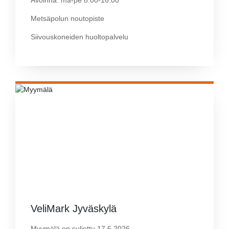
Metsäpolun noutopiste
Siivouskoneiden huoltopalvelu
VeliMark Jyväskylä
Myymälä on suljettu 17.6.2026