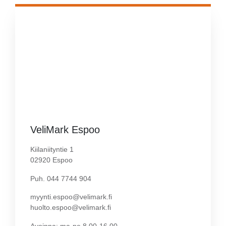
VeliMark Espoo
Kiilaniityntie 1
02920 Espoo
Puh. 044 7744 904
myynti.espoo@velimark.fi
huolto.espoo@velimark.fi
Avoinna: ma-pe 8.00-16.00