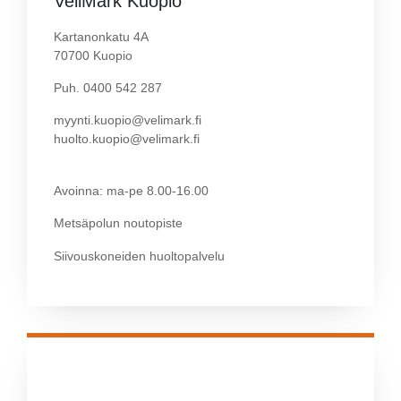
VeliMark Kuopio
Kartanonkatu 4A
70700 Kuopio
Puh. 0400 542 287
myynti.kuopio@velimark.fi
huolto.kuopio@velimark.fi
Avoinna: ma-pe 8.00-16.00
Metsäpolun noutopiste
Siivouskoneiden huoltopalvelu