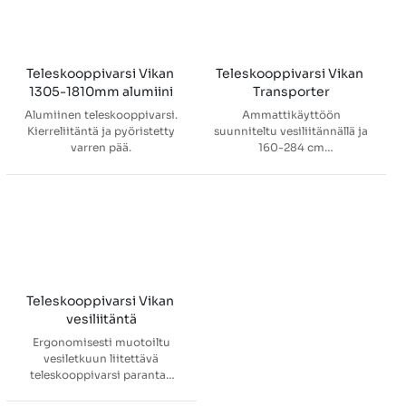
Mukana Unger ErgoTec
ilmastointikanavat,
kartioliitin.
tuulettimet ja putket.
Yhteensopiva Vikan
levykehysten kanssa.
Kätevän Click -järjestelmän
Teleskooppivarsi Vikan 
Teleskooppivarsi Vikan 
ansiosta helppo yhdistää
1305-1810mm alumiini
Transporter
levykehykseen.
Alumiinen teleskooppivarsi.
Ammattikäyttöön
Kierreliitäntä ja pyöristetty
suunniteltu vesiliitännällä ja
varren pää.
160-284 cm
säätömahdollisuudella oleva
Vikan teleskooppivarsi,
jossa on eristetty holkki
hyvän otteen takaamiseksi
ja nopea liitäntä vesiletkuun.
Maksimi vedenpaineen
kesto 6 bar.
Teleskooppivarsi Vikan 
vesiliitäntä
Ergonomisesti muotoiltu
vesiletkuun liitettävä
teleskooppivarsi parantaa
käyttäjän