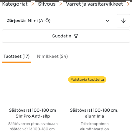
Kategoriat
Siivous
Varret ja varsitarvikkeet
Lajitellaan nousevaan järjestykseen
Järjestä:
Nimi (A-Ö)
Suodatin
Tuotteet (17)
Nimikkeet (24)
Poistuvia tuotteita
Säätövarsi 100-180 cm 
Säätövarsi 100-180 cm, 
SiniPro Anti-slip
alumiinia
Säätövarren pituus voidaan
Teleskooppinen
säätää välillä 100-180 cm.
alumiinivarsi on