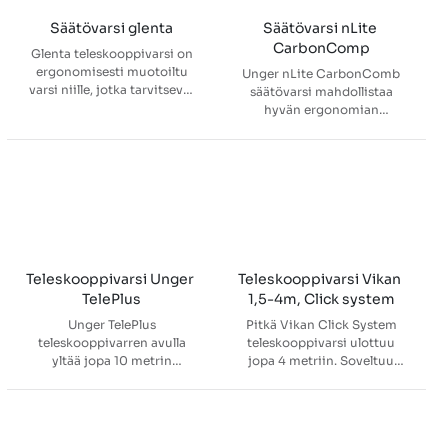
moppitelineiden kanssa.
Säätövarsi glenta
Säätövarsi nLite 
CarbonComp
Glenta teleskooppivarsi on
ergonomisesti muotoiltu
Unger nLite CarbonComb
varsi niille, jotka tarvitsevat
säätövarsi mahdollistaa
kustannustehokasta
hyvän ergonomian
ratkaisua siivoukseen.
työskennellä. Säätövarsi ei
Varressa oleva rei'itys tekee
kierry, mikä helpottaa
siitä yhteensopivan
työntekemistä.
useimpien markkinoilla
Pikakiinnitys. Käytetään
olevien levykehysten kanssa.
yhdessä HydroPower -
ikkunapesurin kanssa.
Teleskooppivarsi Unger 
Teleskooppivarsi Vikan 
TelePlus
1,5-4m, Click system
Unger TelePlus
Pitkä Vikan Click System
teleskooppivarren avulla
teleskooppivarsi ulottuu
yltää jopa 10 metrin
jopa 4 metriin. Soveltuu
korkeuteen. Erinomainen
erinomaisesti korkeiden ja
apuväline esimerkiksi
muutoin hankalasti
ikkunanpesuun kohteissa
saavutettavien paikkojen
missä on korkeita ikkunoita.
puhdistukseen, kuten