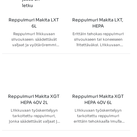
Kädensijassa lisäksi joustava
imuletku
yksityiskohtaisempaan
puhdistukseen. Tehokas
Reppuimuri Makita LXT 
Reppuimuri Makita LXT, 
HEPA-suodatin pitää
6L
HEPA
sisäilman puhtaana. Huom!
Reppuimuri liikkuvaan
Erittäin tehokas reppuimuri
Akut ja latauslaite tilattava
siivoukseen: säädettävät
siivoukseen tai koneeseen
erikseen.
valjaat ja vyötäröremmi
liitettäväksi. Liikkuvaan
keventävät käyttöä. HEPA-
työskentelyyn tarkoitettu
suodatin, 6 l pölypussi,
reppuimuri, jonka
kolme tehoa ja LED-valo.
säädettävät valjaat ja
36V teho kahdella 18V akulla.
vyötäröremmi tekevät
Huom! Akku ja laturi
käytöstä kevyempää.
tilattava erikseen.
Imurissa on kolme
tehoasetusta sekä erillinen
LED-valo. Imuri on
varustettu
Reppuimuri Makita XGT 
Reppuimuri Makita XGT 
teleskooppiputkella ja
HEPA 40V 2L
HEPA 40V 6L
lattiasuulakkeella.
Liikkuvaan työskentelyyn
Liikkuvaan työskentelyyn
tarkoitettu reppuimuri,
tarkoitettu reppuimuri
jonka säädettävät valjaat ja
erittäin tehokkaalla imulla.
vyötäröremmi tekevät
Säädettävät olka- ja
käytöstä kevyempää.
lantioremmit takaavat