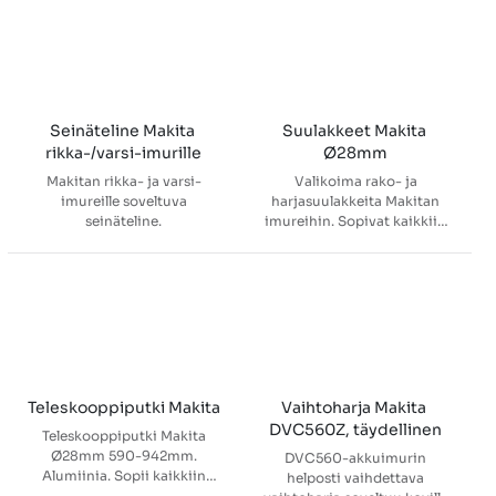
Tehokas HEPA-suodatin ja 2
käyttäjälle ergonomisen
litran pölypussi. 4
työskentelyasennon.
tehoasetusta, hiljainen
Valittavissa 4 eri tehoaluetta
käyttöääni, erillinen LED-
akun keston
valo ja näppärä
optimoimiseksi. Imurissa
käyttökytkin, josta voi
paikat kahdelle XGT® 40V
tarkistaa akun varaustilan
akulle, mutta käyttää vain
Seinäteline Makita 
Suulakkeet Makita 
tekevät käytöstä vaivatonta.
yhtä kerralla. HEPA-suodatin
rikka-/varsi-imurille
Ø28mm
Akku tilattava erikseen.
pitää poistoilman puhtaana.
Makitan rikka- ja varsi-
Valikoima rako- ja
Paino akulla: 4,1 - 5,3 kg
Huom! Akut ja latauslaite
imureille soveltuva
harjasuulakkeita Makitan
tilattava erikseen.
seinäteline.
imureihin. Sopivat kaikkiin
Makitan varsi- ja
reppuimureihin. Putken
halkaisija Ø28mm.
Teleskooppiputki Makita
Vaihtoharja Makita 
DVC560Z, täydellinen
Teleskooppiputki Makita
Ø28mm 590-942mm.
DVC560-akkuimurin
Alumiinia. Sopii kaikkiin
helposti vaihdettava
halkaisijaltaan 28mm