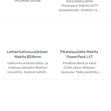
imureiden akuille.
Kaksoislatauslaite
Powerpack Makita XGT®
järjestelmään. Sisältää 2 kpl
4,0Ah akkuja (BL4040) ja
kaksoislatauslaitteen
DC40RB. Latauslaite lataa
molemmat akut yhtä aikaa
täyteen noin 45 minuutissa.
Toimitetaan Makpac-
muovisalkussa.
Lattia/mattosuulakkeet 
Pikalatauslaite Makita 
Makita Ø28mm
PowerPack LXT
Valikoima erilaisia lattia- ja
Pikalatauslaite ja kaksi
mattosuulakkeita Makitan
5.0Ah akkua Makpac-
imureihin. Sopivat kaikkiin
laukussa. Tästä paketista
Makitan varsi- ja
kätevästi virtaa Makitan 18V
reppuimureihin. Putken
LXT® akkukoneisiin.
halkaisija Ø28mm.
Yhdisteltävä Makpac-
kantolaukku sisältää kaksi
5.0Ah varaustilannäytöllä
varustettua Li-ion akkua
sekä pikalatauslaitteen
DC18RC, joka lataa akun