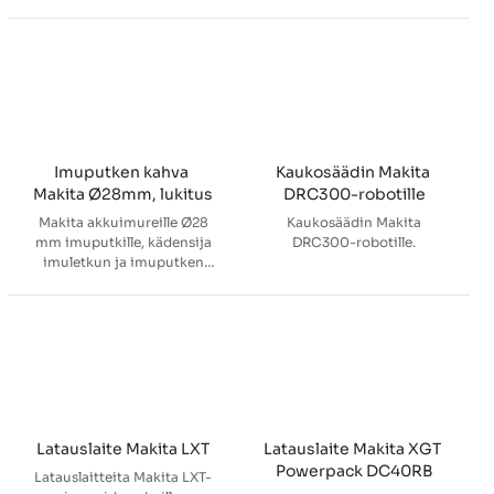
halkaisijalla oleva imuletku.
malleille DVC151L, DVC157L,
Letku on joustavaa
DVC265, VC003GL,
materiaalia, joten itse imuri
VC008G, VC009G, VC011G,
kulkee kätevästi ja
VC012G
jouhevasti käyttäjän
perässä.
Imuputken kahva 
Kaukosäädin Makita 
Makita Ø28mm, lukitus
DRC300-robotille
Makita akkuimureille Ø28
Kaukosäädin Makita
mm imuputkille, kädensija
DRC300-robotille.
imuletkun ja imuputken
väliin. Vakiovaruste
malleissa DVC261, VC003GL
ja VC008G. Sopii myös
malleille DVC660,
VC003GL, VC008G,
VC009G, VC011G.
Latauslaite Makita LXT
Latauslaite Makita XGT 
Powerpack DC40RB
Latauslaitteita Makita LXT-