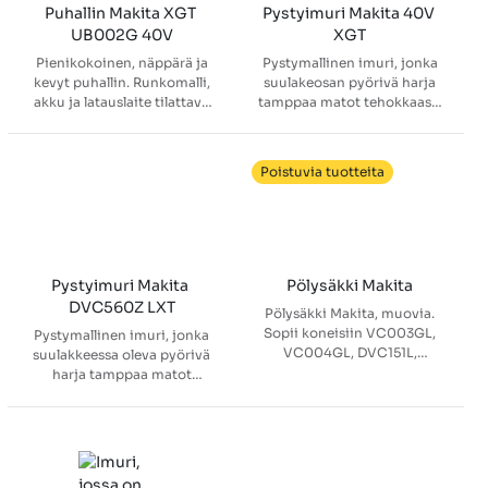
täyteen 45 minuutissa.
Puhallin Makita XGT 
Pystyimuri Makita 40V 
UB002G 40V
XGT
Pienikokoinen, näppärä ja
Pystymallinen imuri, jonka
kevyt puhallin. Runkomalli,
suulakeosan pyörivä harja
akku ja latauslaite tilattava
tamppaa matot tehokkaasti
erikseen.
puhtaiksi. Yhdellä XGT® 40V
akulla toimivassa imurissa
on kolme eri tehoaluetta
Poistuvia tuotteita
sekä harjan korkeudensäätö
optimaalisen
harjauskorkeuden
löytämiseksi. Kädensijassa
lisäksi joustava imuletku
yksityiskohtaisempaan
Pystyimuri Makita 
Pölysäkki Makita
puhdistukseen. Hepa-
DVC560Z LXT
Pölysäkki Makita, muovia.
suodatin pitää sisäilman
Sopii koneisiin VC003GL,
Pystymallinen imuri, jonka
puhtaana. Huom! Akku ja
VC004GL, DVC151L,
suulakkeessa oleva pyörivä
latauslaite tilattava erikseen.
DVC157L. Helpottaa säiliön
harja tamppaa matot
tyhjentämistä.
kerralla puhtaaksi. Käyttää
kahta 18V akkua, joilla
käyttöaika jopa 120
minuuttia. Harjassa
neliportainen korkeussäätö.