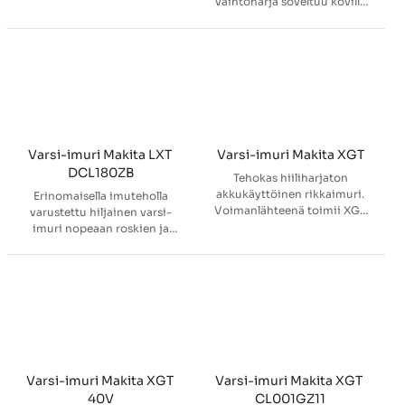
vaihtoharja soveltuu koville
putkiin.
lattiapinnoille.
Varsi-imuri Makita LXT 
Varsi-imuri Makita XGT
DCL180ZB
Tehokas hiiliharjaton
akkukäyttöinen rikkaimuri.
Erinomaisella imuteholla
Voimanlähteenä toimii XGT
varustettu hiljainen varsi-
40V akku. Imurissa on neljä
imuri nopeaan roskien ja
eri imutehoasetusta
pölyn imurointiin
muistitoiminnolla,
esimerkiksi lattialta,
tehokkaimmalla asetuksella
portaista, työkohteesta tai
imuteho jopa 210 mbar.
vaikkapa autosta. Sisältää: •
Imuputken lukitus estää
Lattiasuulake • Rakosuulale •
putken irtoamisen
Esisuodatin • Fleecesuodatin
vahingossa käytön aikana.
Huom! Akku ja latauslaite
Tehokas LED valo valaisee
myydään erikseen.
pimeätkin nurkat. Helppo
Varsi-imuri Makita XGT 
Varsi-imuri Makita XGT 
pölysäiliön tyhjennys.
40V
CL001GZ11