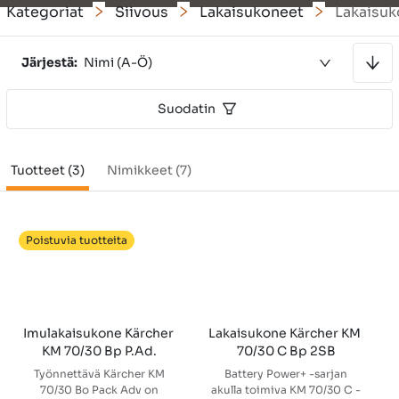
Kategoriat
Siivous
Lakaisukoneet
Lakaisuk
Lajitellaan nousevaan järjestykseen
Järjestä:
Nimi (A-Ö)
Suodatin
Tuotteet (3)
Nimikkeet (7)
Poistuvia tuotteita
Imulakaisukone Kärcher 
Lakaisukone Kärcher KM 
KM 70/30 Bp P.Ad.
70/30 C Bp 2SB
Työnnettävä Kärcher KM
Battery Power+ -sarjan
70/30 Bo Pack Adv on
akulla toimiva KM 70/30 C -