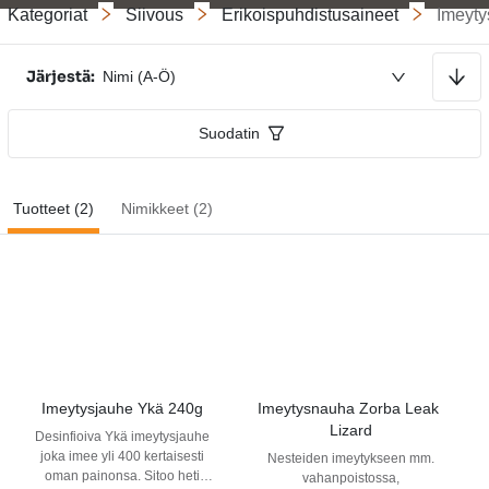
Kategoriat
Siivous
Erikoispuhdistusaineet
Imeyty
Lajitellaan nousevaan järjestykseen
Järjestä:
Nimi (A-Ö)
Suodatin
Tuotteet (2)
Nimikkeet (2)
Imeytysjauhe Ykä 240g
Imeytysnauha Zorba Leak 
Lizard
Desinfioiva Ykä imeytysjauhe
joka imee yli 400 kertaisesti
Nesteiden imeytykseen mm.
oman painonsa. Sitoo heti
vahanpoistossa,