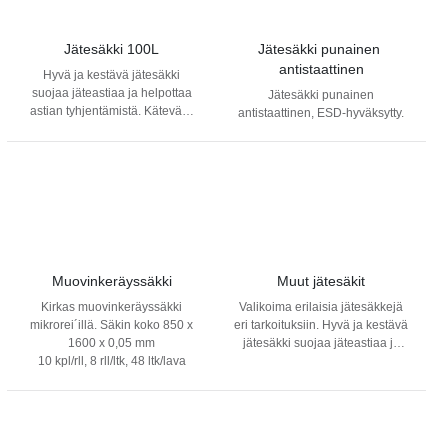
Jätesäkki 100L
Jätesäkki punainen 
antistaattinen
Hyvä ja kestävä jätesäkki
suojaa jäteastiaa ja helpottaa
Jätesäkki punainen
astian tyhjentämistä. Kätevästi
antistaattinen, ESD-hyväksytty.
rullassa oleva jätesäkki
helpottaa käyttöä.
Muovinkeräyssäkki
Muut jätesäkit
Kirkas muovinkeräyssäkki
Valikoima erilaisia jätesäkkejä
mikrorei´illä. Säkin koko 850 x
eri tarkoituksiin. Hyvä ja kestävä
1600 x 0,05 mm
jätesäkki suojaa jäteastiaa ja
10 kpl/rll, 8 rll/ltk, 48 ltk/lava
helpottaa astian tyhjentämistä.