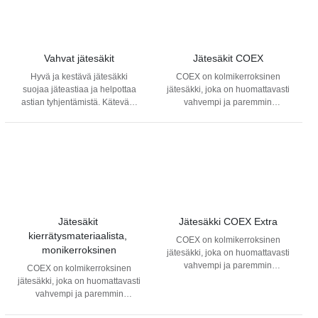
Vahvat jätesäkit
Jätesäkit COEX
Hyvä ja kestävä jätesäkki
COEX on kolmikerroksinen
suojaa jäteastiaa ja helpottaa
jätesäkki, joka on huomattavasti
astian tyhjentämistä. Kätevästi
vahvempi ja paremmin
rullassa oleva jätesäkki
muotonsa pitävä kuin tavalliset
helpottaa käyttöä. Rakennus- ja
jätesäkit. Kolmikerroksisen
remonttijätteelle sopiva
muotoilun ansiosta säkin
jätesäkki.
paksuutta on voitu ohentaa,
ilman että tuotteen kestävyys on
kärsinyt. COEX jätesäkeissä on
normaaliin jätesäkkiin
verrattuna vahvempi
puhkaisulujuus ja repäisylujuus
Jätesäkit 
Jätesäkki COEX Extra
sekä tuplasaumat estämässä
kierrätysmateriaalista, 
COEX on kolmikerroksinen
vuotoja. COEX on
monikerroksinen
jätesäkki, joka on huomattavasti
valmistustapansa ansiosta
vahvempi ja paremmin
hajuton ja ympäristöä
COEX on kolmikerroksinen
muotonsa pitävä kuin tavalliset
huomioiva vaihtoehto.
jätesäkki, joka on huomattavasti
jätesäkit. Kolmikerroksisen
vahvempi ja paremmin
muotoilun ansiosta säkin
muotonsa pitävä kuin tavalliset
paksuutta on voitu ohentaa,