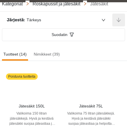
Kategoriat
Roskapussit ja jätesäkit
Jätesäkit
Järjestä:
Tärkeys
Suodatin
Tuotteet (14)
Nimikkeet (39)
Poistuvia tuotteita
Jätesäkit 150L
Jätesäkit 75L
Valikoima 150 litran
Valikoima 75 litran jätesäkkejä.
jätesäkkejä. Hyvä ja kestävä
Hyvä ja kestävä jätesäkki
jätesäkki suojaa jäteastiaa ja
suojaa jäteastiaa ja helpottaa