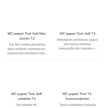
perinteiseen jumborullaan.
Rullan halkaisija 199 mm
upealta, ja se sopii
käyttämisestä yhtenä
Hylsyn halkaisija 44 mm
erinomaisesti saniteettitiloihin,
kuitulähteistä. Tämä on hyvä
Ympäristömerkit: EU-kukka
joissa on paljon kävijöitä.
vaihtoehto, jos haluat osoittaa
Yhteensopiva järjestelmä: Tork
ympäristösitoumuksesi ja
SmartOne annostelija
säilyttää silti saman korkean
Tork-laadun.
WC-paperi Tork Soft Mini 
WC-paperi Tork Soft T4
Jumbo T2
Miellyttävän pehmeä wc-paperi
joka tarjoaa kotoisaa
Tork Mini Jumbo järjestelmä
mukavuutta ollen samalla on
pitää sisällään enemmän wc-
ylellisen näköinen ja tuntuinen.
paperia kuin perinteiset rullat.
Soveltuu erinomaisesti
Näin se tehostaa ajankäyttöä ja
saniteettitiloihin missä on vähän
vähentää kustannuksia. 2-
kävijöitä. Yhteensopiva Tork
kerroksinen Tork Mini Jumbo -
annostelija perinteiselle wc-
wc-paperi näyttää ja tuntuu
paperille kanssa (T4).
upealta, ja se sopii
erinomaisesti saniteettitiloihin,
joissa on kohtalaisesti tai paljon
kävijöitä.
WC-paperi Tork Soft 
WC-paperi Tork T4 
arkitettu T3
luonnonvärinen
Tork arkitettu WC-
Tarjoa asiakkaillesi kotoisaa