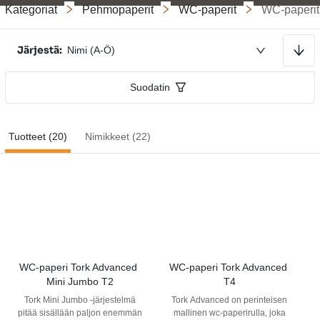
Kategoriat
Pehmopaperit
WC-paperit
WC-paperit
Lajitellaan nousevaan järjestykseen
Järjestä:
Nimi (A-Ö)
Suodatin
Tuotteet (20)
Nimikkeet (22)
WC-paperi Tork Advanced 
WC-paperi Tork Advanced 
Mini Jumbo T2
T4
Tork Mini Jumbo -järjestelmä
Tork Advanced on perinteisen
pitää sisällään paljon enemmän
mallinen wc-paperirulla, joka