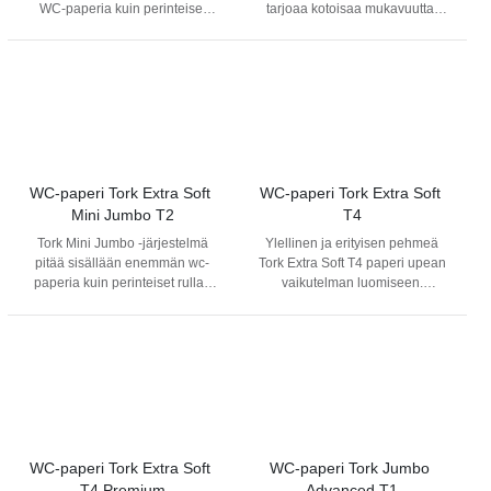
WC-paperia kuin perinteiset
tarjoaa kotoisaa mukavuutta,
rullat. Ylläpitokustannukset
mutta pidempiä vaihtovälejä
vähenevät, kun wc-paperirulla
pitkän rullakokonsa ansiosta.
kestää pidempään ja vaihtoväli
Tork Advanced T4 rullassa on
kasvaa. Tork Mini Jumbo 2-
61,6 metriä paperia ja sisältää
kerroksinen WC-paperi T2
493 arkkia. Tämän ansiosta
tasapainottaa kustannukset ja
vaaditaan vähemmän täyttöjä ja
tehokkuuden. Se sopii
säästetään ylläpitoaikaa.
saniteettitiloihin, joissa on
kohtalaisesti tai paljon kävijöitä.
WC-paperi Tork Extra Soft 
WC-paperi Tork Extra Soft 
Yhteensopiva Tork Mini Jumbo
Mini Jumbo T2
T4
T2 wc-paperiannostelijan
Tork Mini Jumbo -järjestelmä
Ylellinen ja erityisen pehmeä
kanssa.
pitää sisällään enemmän wc-
Tork Extra Soft T4 paperi upean
paperia kuin perinteiset rullat.
vaikutelman luomiseen.
Näin se tehostaa ajankäyttöä ja
Erityisesti tasokkaisiin
vähentää kustannuksia. Tork
saniteettitiloihin.
Mini Jumbo WC-paperi näyttää
ja tuntuu hyvältä. Se sopii
erinomaisesti saniteettitiloihin,
joissa on kohtalaisesti tai paljon
kävijöitä. Kolminkertainen
paperi on kestävä ja
imukykyinen.
WC-paperi Tork Extra Soft 
WC-paperi Tork Jumbo 
T4 Premium
Advanced T1