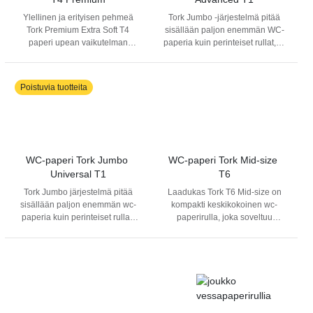
Ylellinen ja erityisen pehmeä
Tork Jumbo -järjestelmä pitää
Tork Premium Extra Soft T4
sisällään paljon enemmän WC-
paperi upean vaikutelman
paperia kuin perinteiset rullat, ja
luomiseen. Erityisesti
pienentävät näin wc-tilojen
tasokkaisiin saniteettitiloihin.
ylläpitotarvetta, kun paperi ei
heti pääse loppumaan. Sopii
Poistuvia tuotteita
erinomaisesti saniteettitiloihin,
joissa on paljon kävijöitä. Tork
Jumbo Advances on 2-
kerroksinen ja kauniisti
lehtikuvioitu. Yhteensopiva Tork
Jumbo T1 wc-
WC-paperi Tork Jumbo 
WC-paperi Tork Mid-size 
paperiannostelijan kanssa.
Universal T1
T6
Tork Jumbo järjestelmä pitää
Laadukas Tork T6 Mid-size on
sisällään paljon enemmän wc-
kompakti keskikokoinen wc-
paperia kuin perinteiset rullat.
paperirulla, joka soveltuu
Ylläpitokustannukset
saniteettitiloihin joissa on vähän
vähenevät, kun wc-paperirulla
tai kohtalaisesti kävijöitä.
kestää pidempään ja vaihtoväli
Keskikokoinen rulla vastaa 4-5
kasvaa. Tork Jumbo Universal
perinteistä wc-paperirullaa.
WC-paperi täyttää saniteettitilan
Rullakoko lyhentää vaihtoväliä
perustarpeet, antaa hyvää
ja luo kustannussäästöjä.
vastinetta rahalle sekä sopii