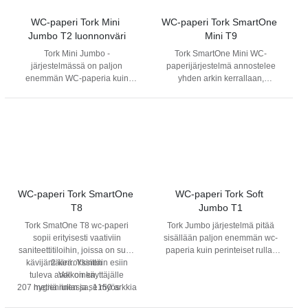
erinomaisesti ruuhkaisiin
saniteettitiloihin. Saatavilla 1- ja
WC-paperi Tork Mini 
WC-paperi Tork SmartOne 
2-kerroksisena.
Jumbo T2 luonnonväri
Mini T9
Tork Mini Jumbo -
Tork SmartOne Mini WC-
järjestelmässä on paljon
paperijärjestelmä annostelee
enemmän WC-paperia kuin
yhden arkin kerrallaan,
perinteisissä rullissa. Näin se
vähentäen kulutusta jopa 40 %.
tehostaa ajankäyttöä ja
Suuri kapasiteetti, helppo täyttö
vähentää kustannuksia. 2-
ja nopeasti hajoava paperi
kerroksinen Tork Mini Jumbo
tekevät siitä hygieenisen ja
WC-paperi tasapainottaa
huolettoman ratkaisun.
kustannukset ja tehokkuuden.
Se sopii saniteettitiloihin, joissa
on kohtalaisesti tai paljon
kävijöitä. Paperi valmistetaan
WC-paperi Tork SmartOne 
WC-paperi Tork Soft 
100-prosenttisesta
T8
Jumbo T1
kierrätyskuidusta. Suuri
Tork SmatOne T8 wc-paperi
Tork Jumbo järjestelmä pitää
kapasiteetti: pienempi
sopii erityisesti vaativiin
sisällään paljon enemmän wc-
ylläpitotarve ja paperin kesken
saniteettitiloihin, joissa on suuri
paperia kuin perinteiset rullat.
loppumisen riski Houkutteleva
kävijämäärä. Yksittäin esiin
2-kerroksinen
Näin se tehostaa ajankäyttöä
kuviointi: suunniteltu luomaan
tuleva arkki on käyttäjälle
Valkoinen
sekä vähentää kustannuksia. 2-
upea vaikutelma Luonnollinen
207 metriä rullassa, 1150 arkkia
hygieniinen ja se myös
kerroksinen Tork Soft Jumbo -
vaalean ruskea väri johtuu
vähentää kulutusta verrattuna
Arkin koko 134 mm x 180 mm
wc-paperi näyttää ja tuntuu
kierrätettyjen pahvilaatikoiden