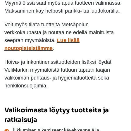
Myymälöissä saat myös apua tuotteen valinnassa.
Maksaminen käy helposti pankki- tai luottokortilla.
Voit myös tilata tuotteita Metsäpolun
verkkokaupasta ja noutaa ne edellä mainituista
seepran myymälöistä.
Lue lisää
noutopisteistämme
.
Hoiva- ja inkontinenssituotteiden lisäksi löydät
VeliMarkin myymälöistä tuttuun tapaan laajan
valikoiman puhtaus- ja hygieniatuotteita sekä
henkilönsuojaimia.
Valikoimasta löytyy tuotteita ja
ratkaisuja
liikkumisen tukemiseen: kävelykeppejä ja