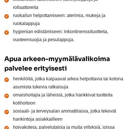
rollaattoreita
ruokailun helpottamiseen: aterimia, mukeja ja
ruokalappuja
hygienian edistämiseen: inkontinenssituotteita,
vuoteensuojia ja pesulappuja.
Apua arkeen-myymälävalikoima
palvelee erityisesti
henkilöitä, jotka kaipaavat arkea helpottavia tai kotona
asumista tukevia ratkaisuja
omaishoitajia ja läheisiä, jotka hankkivat tuotteita
kotihoitoon
sosiaali- ja terveysalan ammattilaisia, jotka tekevät
hankintoja asiakkailleen
hoivakoteja, palvelutaloja ja muita yrityksiä, joissa