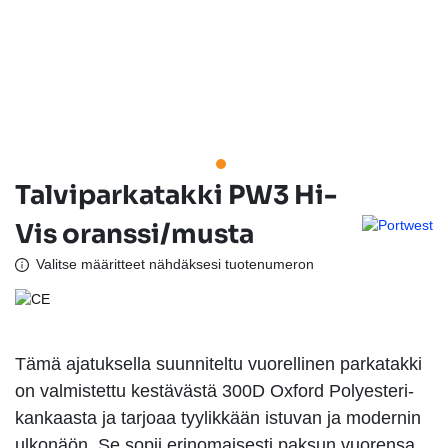
Talviparkatakki PW3 Hi-
Vis oranssi/musta
Valitse määritteet nähdäksesi tuotenumeron
Tämä ajatuksella suunniteltu vuorellinen parkatakki
on valmistettu kestävästä 300D Oxford Polyesteri-
kankaasta ja tarjoaa tyylikkään istuvan ja modernin
ulkonäön. Se sopii erinomaisesti paksun vuorensa