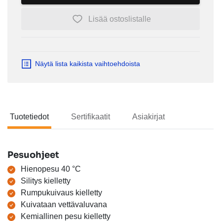
Lisää ostoslistalle
Näytä lista kaikista vaihtoehdoista
Tuotetiedot
Sertifikaatit
Asiakirjat
Tuotetiedot
Pesuohjeet
Hienopesu 40 °C
Silitys kielletty
Rumpukuivaus kielletty
Kuivataan vettävaluvana
Kemiallinen pesu kielletty