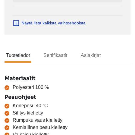
Näytä lista kaikista vaihtoehdoista
Tuotetiedot
Sertifikaatit
Asiakirjat
Tuotetiedot
Materiaalit
Polyesteri 100 %
Pesuohjeet
Konepesu 40 °C
Silitys kielletty
Rumpukuivaus kielletty
Kemiallinen pesu kielletty
Valkaisu kielletty