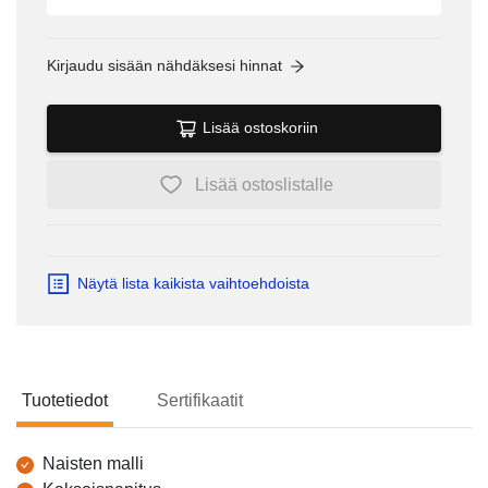
Kirjaudu sisään nähdäksesi hinnat
Lisää ostoskoriin
Lisää ostoslistalle
Näytä lista kaikista vaihtoehdoista
Tuotetiedot
Sertifikaatit
Tuotetiedot
Naisten malli