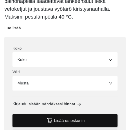
painonapeilla säädettävät lahkeensuut sekä
vetoketjut ja joustava vyötärö kiristysnauhalla.
Maksimi pesulämpötila 40 °C.
Lue lisää
Koko
Koko
Väri
Musta
Kirjaudu sisään nähdäksesi hinnat
Lisää ostoskoriin