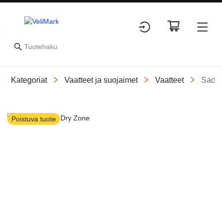
Kategoriat
Vaatteet ja suojaimet
Vaatteet
Sadev
Slide 1 of 1
Poistuva tuote