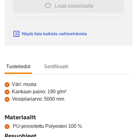
Lisää ostoslistalle
Näytä lista kaikista vaihtoehdoista
Tuotetiedot
Sertifikaatit
Tuotetiedot
Väri: musta
Kankaan paino: 190 g/m²
Vesipilariarvo: 5000 mm
Materiaalit
PU-pinnoitettu Polyesteri 100 %
Pesuohjeet