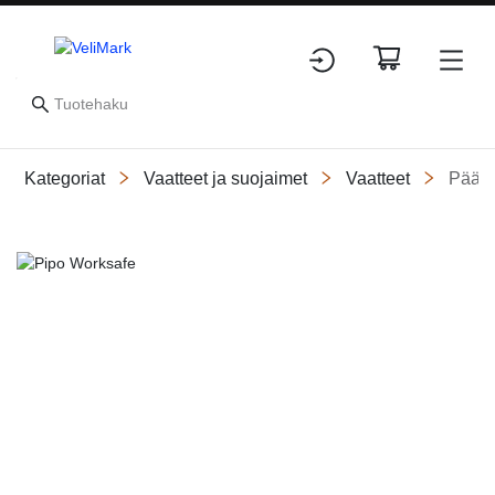
Kategoriat
Vaatteet ja suojaimet
Vaatteet
Päähi
Slide 1 of 1