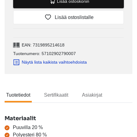
Lisää ostoskoriin
Lisää ostoslistalle
EAN: 7319895214618
Tuotenumero: 57102902790007
Näytä lista kaikista vaihtoehdoista
Tuotetiedot
Sertifikaatit
Asiakirjat
Tuotetiedot
Materiaalit
Puuvilla 20 %
Polyesteri 80 %