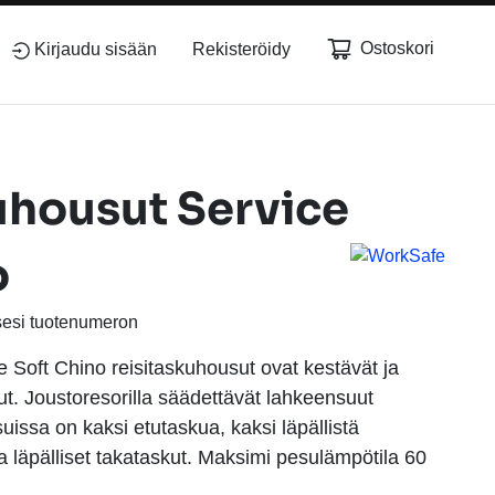
Ostoskori
Kirjaudu sisään
Rekisteröidy
uhousut Service
o
sesi tuotenumeron
Soft Chino reisitaskuhousut ovat kestävät ja
ut. Joustoresorilla säädettävät lahkeensuut
issa on kaksi etutaskua, kaksi läpällistä
ja läpälliset takataskut. Maksimi pesulämpötila 60