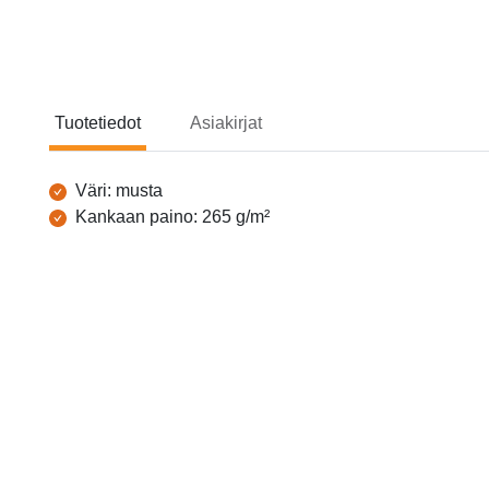
Tuotetiedot
Asiakirjat
Tuotetiedot
Väri: musta
Kankaan paino: 265 g/m²