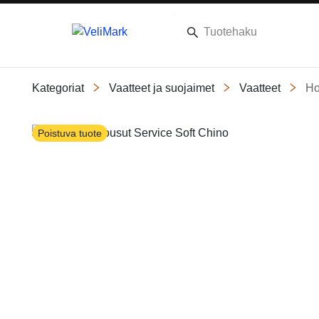
Kategoriat
Vaatteet ja suojaimet
Vaatteet
Ho
Slide 1 of 10
Poistuva tuote