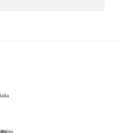
lalla
y