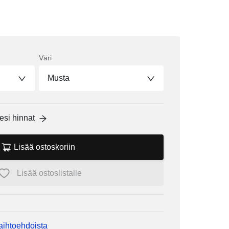
Väri
Musta
esi hinnat
Lisää ostoskoriin
Lisää ostoslistalle
vaihtoehdoista