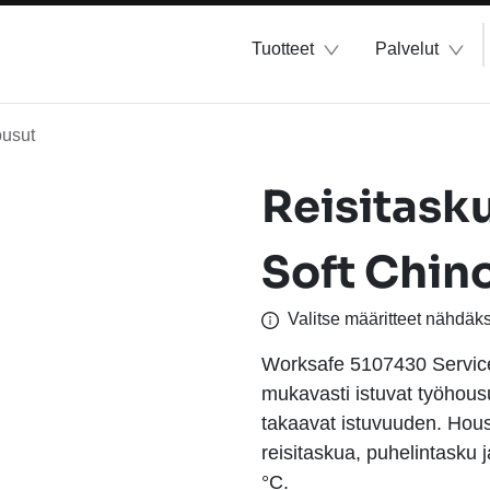
Tuotteet
Palvelut
usut
Reisitask
Soft Chin
Valitse määritteet nähdäk
Worksafe 5107430 Service 
mukavasti istuvat työhous
takaavat istuvuuden. Housu
reisitaskua, puhelintasku 
°C.