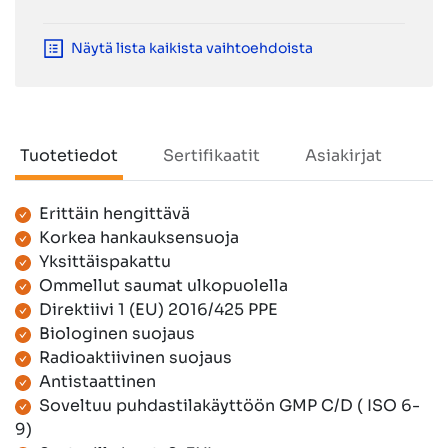
Näytä lista kaikista vaihtoehdoista
Tuotetiedot
Sertifikaatit
Asiakirjat
Erittäin hengittävä
Tuotetiedot
Korkea hankauksensuoja
Yksittäispakattu
Ommellut saumat ulkopuolella
Direktiivi 1 (EU) 2016/425 PPE
Biologinen suojaus
Radioaktiivinen suojaus
Antistaattinen
Soveltuu puhdastilakäyttöön GMP C/D ( ISO 6-
9)