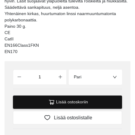
hyvin. Lasit suojaavat yläpuolelta tulevilta roiskeilta ja hiukkasilta.
Säädettävä sankapituus, neljä asentoa.
Yhtenäinen kirkas, huurtumaton linssi naarmuuntumatonta
polykarbonaattia.
Paino 30 g.
CE
CatII
EN166Class1FKN
EN170
Pari
Lisää ostoskoriin
Lisää ostoslistalle