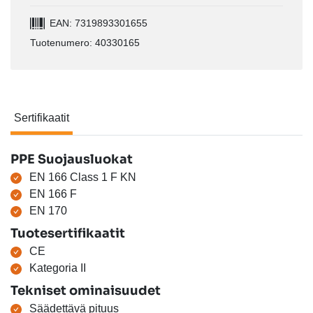
EAN: 7319893301655
Tuotenumero: 40330165
Sertifikaatit
Sertifikaatit
PPE Suojausluokat
EN 166 Class 1 F KN
EN 166 F
EN 170
Tuotesertifikaatit
CE
Kategoria II
Tekniset ominaisuudet
Säädettävä pituus