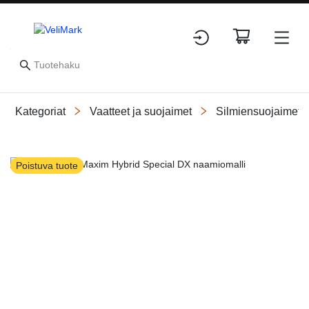
Kategoriat
Vaatteet ja suojaimet
Silmiensuojaimet
Slide 1 of 1
Poistuva tuote