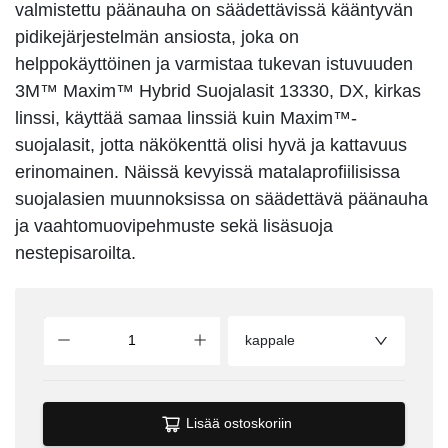
valmistettu päänauha on säädettävissä kääntyvän
pidikejärjestelmän ansiosta, joka on
helppokäyttöinen ja varmistaa tukevan istuvuuden
3M™ Maxim™ Hybrid Suojalasit 13330, DX, kirkas
linssi, käyttää samaa linssiä kuin Maxim™-
suojalasit, jotta näkökenttä olisi hyvä ja kattavuus
erinomainen. Näissä kevyissä matalaprofiilisissa
suojalasien muunnoksissa on säädettävä päänauha
ja vaahtomuovipehmuste sekä lisäsuoja
nestepisaroilta.
kappale
Lisää ostoskoriin