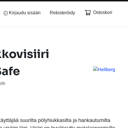
Ostoskori
Kirjaudu sisään
Rekisteröidy
kovisiiri
Safe
afe
äyttäjää suurilta pölyhiukkasilta ja hankautumilta