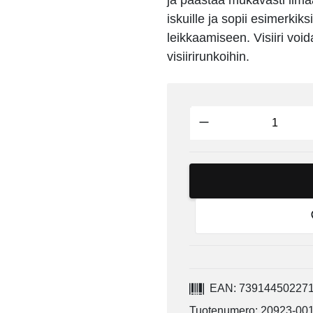
ja päästää mukavasti ilmaa 
iskuille ja sopii esimerki
leikkaamiseen. Visiiri voi
visiirirunkoihin.
EAN: 73914450227
Tuotenumero: 20923-00