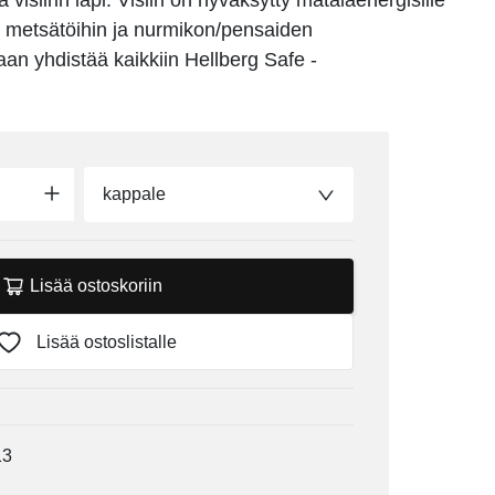
visiirin läpi. Visiiri on hyväksytty matalaenergisille
ksi metsätöihin ja nurmikon/pensaiden
daan yhdistää kaikkiin Hellberg Safe -
kappale
Lisää ostoskoriin
Lisää ostoslistalle
13
1