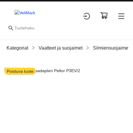
Kategoriat
Vaatteet ja suojaimet
Silmiensuojaimet
Slide 1 of 1
Poistuva tuote