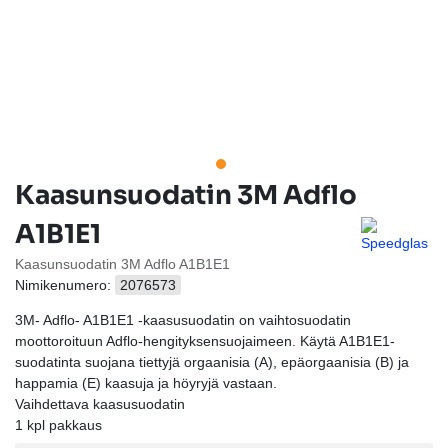
Kaasunsuodatin 3M Adflo
A1B1E1
Kaasunsuodatin 3M Adflo A1B1E1
Nimikenumero:
2076573
3M- Adflo- A1B1E1 -kaasusuodatin on vaihtosuodatin
moottoroituun Adflo-hengityksensuojaimeen. Käytä A1B1E1-
suodatinta suojana tiettyjä orgaanisia (A), epäorgaanisia (B) ja
happamia (E) kaasuja ja höyryjä vastaan.
Vaihdettava kaasusuodatin
1 kpl pakkaus