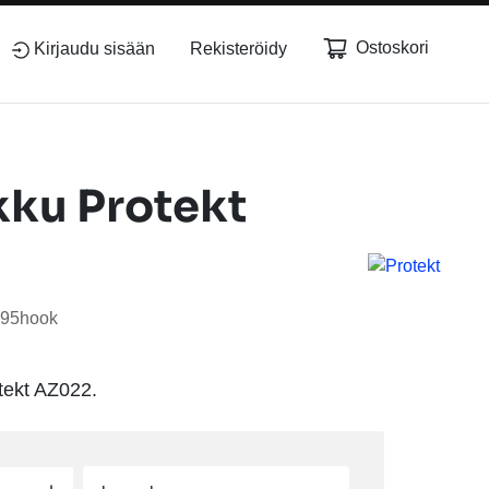
Ostoskori
Kirjaudu sisään
Rekisteröidy
ku Protekt
595hook
tekt AZ022.