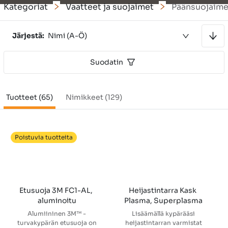
Kategoriat
Vaatteet ja suojaimet
Päänsuojaime
Lajitellaan nousevaan järjestykseen
Järjestä:
Nimi (A-Ö)
Suodatin
Tuotteet (65)
Nimikkeet (129)
Poistuvia tuotteita
Etusuoja 3M FC1-AL, 
Heijastintarra Kask 
aluminoitu
Plasma, Superplasma
Alumiininen 3M™ -
Lisäämällä kypärääsi
turvakypärän etusuoja on
heijastintarran varmistat