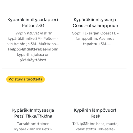
Kypäräkiinnitysadapteri 
Kypäräkiinnityssarja 
Peltor Z3G
Coast-otsalamppuun
Tyypin P3EV/3 visiirin
Sopii FL-sarjan Coast FL -
kypäräkiinnike 3M- Peltor- -
lamppuihin. Asennus
visiireihin ja 3M- MultiVisor-
tapahtuu 3M-
Helppo kiinnittää useimpiin
-yhdistelmiin.
kiinnitystyynyillä.
kypäriin, joissa on
yleiskäyttöiset
lisävarustelovet
kasvojensuojaimille
P3-sovitin kuulonsuojainten
Poistuvia tuotteita
kiinnitystä varten
10 kpl pakkaus
Kypäräkiinnityssarja 
Kypärän lämpövuori 
Petzl Tikka/Tikkina
Kask
Tarrakiinnitteinen
Talvipäähine Kask, musta,
kypäräkiinnike Petzl-
valmistettu Tek-serie-