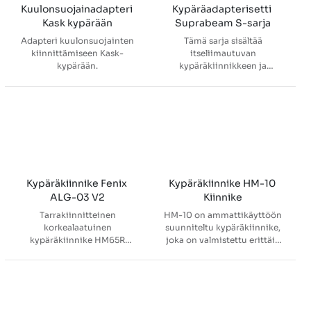
Kuulonsuojainadapteri 
Kypäräadapterisetti 
Kask kypärään
Suprabeam S-sarja
Adapteri kuulonsuojainten
Tämä sarja sisältää
kiinnittämiseen Kask-
itseliimautuvan
kypärään.
kypäräkiinnikkeen ja
kypäräpidikkeen – kaiken
mitä tarvitset Suprabeam S-
sarjan otsavalon
kiinnittämiseen mihin
tahansa kypärään.
Kypäräkiinnike Fenix 
Kypäräkiinnike HM-10 
ALG-03 V2
Kiinnike
Tarrakiinnitteinen
HM-10 on ammattikäyttöön
korkealaatuinen
suunniteltu kypäräkiinnike,
kypäräkiinnike HM65R
joka on valmistettu erittäin
SUPERRAPTOR 2
vahvasta
otsalampulle.
lasikuitukomposiitista.