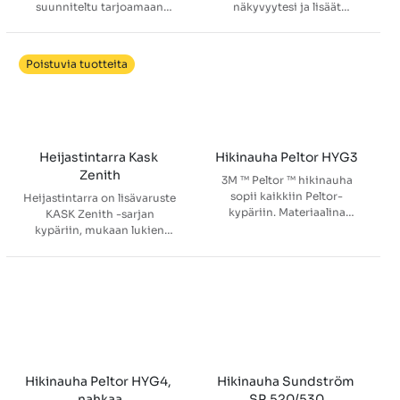
suunniteltu tarjoamaan
näkyvyytesi ja lisäät
lisäsuojaa käyttäjälle. Auttaa
työturvallisuuttasi myös
suojaamaan pieniltä
huonosti valaistuissa ja
roiskeilta, silloin kun ei
pimeissä työympäristöissä.
Poistuvia tuotteita
vaadita suojaa
äärimmäiseltä säteilevältä
kuumuudelta.
Sulavalinjainen muotoilu
ehkäisee sotkeentumista
muiden varusteiden kanssa.
Heijastintarra Kask 
Hikinauha Peltor HYG3
Koukku- ja
Zenith
3M ™ Peltor ™ hikinauha
silmukkatekniikan ansiosta
sopii kaikkiin Peltor-
Heijastintarra on lisävaruste
tekstiiliosat voi helposti
kypäriin. Materiaalina
KASK Zenith -sarjan
vaihtaa tarvittaessa.
vaahtomuovipehmusteinen
kypäriin, mukaan lukien
muovi.
AIR- ja HI VIZ -mallit.
Hikinauha Peltor HYG4, 
Hikinauha Sundström 
nahkaa
SR 520/530