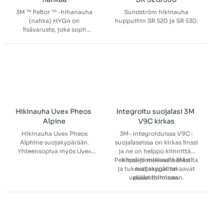
3M ™ Peltor ™ -hihanauha
Sundström hikinauha
(nahka) HYG4 on
huppuihin SR 520 ja SR 530.
lisävaruste, joka sopii
kaikkiin Peltor ™ -
kypäröihin.
Hikinauha Uvex Pheos 
Integroitu suojalasi 3M 
Alpine
V9C kirkas
Hikinauha Uvex Pheos
3M- Integroiduissa V9C-
Alphine suojakypärään.
suojalaseissa on kirkas linssi
Yhteensopiva myös Uvex
ja ne on helppo kiinnittää
Airwing -malliin.
Pehmeä ja mukava nenäsilta
klipsikiinnikkeellä 3M:n
ja tukevat sangat takaavat
suojakypärien
vakaan toiminnan.
päälakihihnaan.
Sumunkestävä pinnoite
Suojalaseissa on 3
käännettävää säätöpistettä,
suojaa erinomaisesti myös
joiden avulla istuvuus on
hiukkasilta, pölyltä jne.
Linssin pinnoite suojaa
helppo säätää. Lisäksi