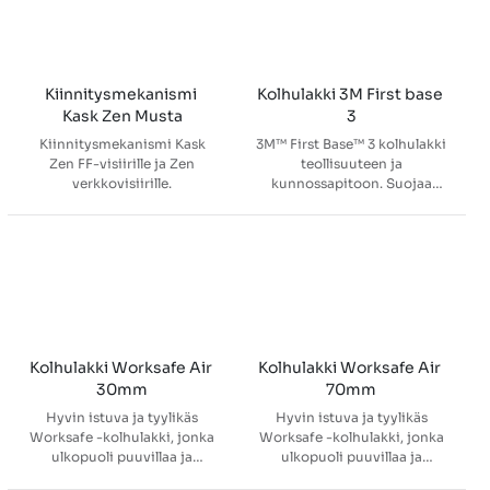
fyysisiltä ja kemiallisia
integroidut suojalasit
voidaan työntää kypärän
vaurioilta
sisään, kun niitä ei käytetä.
Hyväksytty standardin
EN166 mukaisesti
CE
Kiinnitysmekanismi 
Kolhulakki 3M First base 
CatII, Info
Kask Zen Musta
3
EN166Class1F, EN170
Kiinnitysmekanismi Kask
3M™ First Base™ 3 kolhulakki
Zen FF-visiirille ja Zen
teollisuuteen ja
verkkovisiirille.
kunnossapitoon. Suojaa
käyttäjää kevyiltä iskuilta ja
pieniltä vammoilta, joita voi
syntyä pään osuessa
kiinteisiin rakenteisiin
(putket, matalat katot,
koneiden ulokkeet jne.).
Lakkia käytetään
ympäristöissä, joissa ei ole
vaaraa putoavista esineistä.
Kolhulakki Worksafe Air 
Kolhulakki Worksafe Air 
30mm
70mm
Hyvin istuva ja tyylikäs
Hyvin istuva ja tyylikäs
Worksafe -kolhulakki, jonka
Worksafe -kolhulakki, jonka
ulkopuoli puuvillaa ja
ulkopuoli puuvillaa ja
sisäkuori ABS -muovia
sisäkuori ABS -muovia