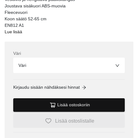
Joustava sisäkuori ABS-muovia
Fleecevuori
Koon säätö 52-65 cm
EN812 A1
Lue lisää
Väri
Väri
Kirjaudu sisään nähdäksesi hinnat
Lisää ostoskoriin
Lisää ostoslistalle