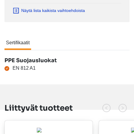
Näytä lista kaikista vaihtoehdoista
Sertifikaatit
Sertifikaatit
PPE Suojausluokat
EN 812 A1
Liittyvät tuotteet