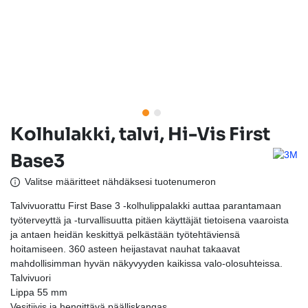
Kolhulakki, talvi, Hi-Vis First
Base3
Valitse määritteet nähdäksesi tuotenumeron
Talvivuorattu First Base 3 -kolhulippalakki auttaa parantamaan
työterveyttä ja -turvallisuutta pitäen käyttäjät tietoisena vaaroista
ja antaen heidän keskittyä pelkästään työtehtäviensä
hoitamiseen. 360 asteen heijastavat nauhat takaavat
mahdollisimman hyvän näkyvyyden kaikissa valo-olosuhteissa.
Talvivuori
Lippa 55 mm
Vesitiivis ja hengittävä päälliskangas