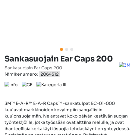
Sankasuojain Ear Caps 200
Sankasuojain Ear Caps 200
Nimikenumero:
2064512
3M™ E-A-R™ E-A-R Caps™ -sankatulpat EC-01-000
kuuluvat markkinoiden kevyimpiin sangallisiin
kuulonsuojaimiin. Ne antavat koko päivän kestävän suojan
työntekijöille, jotka työssään ovat alttiina melulle, ja ovat
ihanteellisia kertakäyttösuojia tehdaskäyntien yhteydessä.
Suojaimiin on saatavana varatulppia. Pyöristetyt