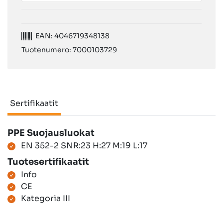
EAN: 4046719348138
Tuotenumero: 7000103729
Sertifikaatit
Sertifikaatit
PPE Suojausluokat
EN 352-2 SNR:23 H:27 M:19 L:17
Tuotesertifikaatit
Info
CE
Kategoria III