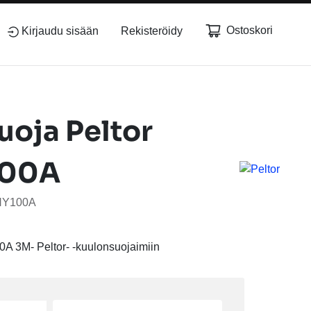
Ostoskori
Kirjaudu sisään
Rekisteröidy
uoja Peltor
100A
 HY100A
A 3M- Peltor- -kuulonsuojaimiin