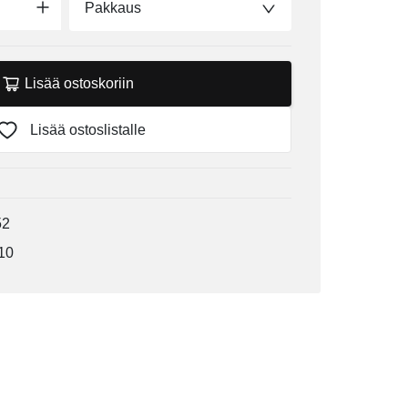
Pakkaus
Lisää ostoskoriin
Lisää ostoslistalle
52
10