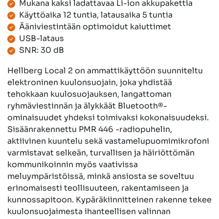
Mukana kaksi ladattavaa Li-ion akkupakettia
Käyttöaika 12 tuntia, latausaika 5 tuntia
Ääniviestintään optimoidut kaiuttimet
USB-lataus
SNR: 30 dB
Hellberg Local 2 on ammattikäyttöön suunniteltu
elektroninen kuulonsuojain, joka yhdistää
tehokkaan kuulosuojauksen, langattoman
ryhmäviestinnän ja älykkäät Bluetooth®-
ominaisuudet yhdeksi toimivaksi kokonaisuudeksi.
Sisäänrakennettu PMR 446 -radiopuhelin,
aktiivinen kuuntelu sekä vastamelupuomimikrofoni
varmistavat selkeän, turvallisen ja häiriöttömän
kommunikoinnin myös vaativissa
meluympäristöissä, minkä ansiosta se soveltuu
erinomaisesti teollisuuteen, rakentamiseen ja
kunnossapitoon. Kypäräkiinnitteinen rakenne tekee
kuulonsuojaimesta ihanteellisen valinnan