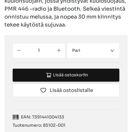
kuulonsuojain, jossa yhdistyvät kuulosuojaus,
PMR 446 -radio ja Bluetooth. Selkeä viestintä
onnistuu melussa, ja nopea 30 mm kiinnitys
tekee käytöstä sujuvaa.
Pari
Lisää ostoskoriin
Lisää ostoslistalle
EAN: 7391441004133
Tuotenumero: 85102-001