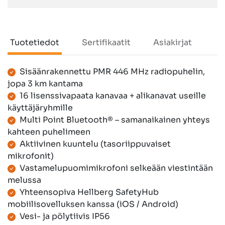
Tuotetiedot
Sertifikaatit
Asiakirjat
Sisäänrakennettu PMR 446 MHz radiopuhelin,
Tuotetiedot
jopa 3 km kantama
16 lisenssivapaata kanavaa + alikanavat useille
käyttäjäryhmille
Multi Point Bluetooth® – samanaikainen yhteys
kahteen puhelimeen
Aktiivinen kuuntelu (tasoriippuvaiset
mikrofonit)
Vastamelupuomimikrofoni selkeään viestintään
melussa
Yhteensopiva Hellberg SafetyHub
mobiilisovelluksen kanssa (iOS / Android)
Vesi- ja pölytiivis IP56