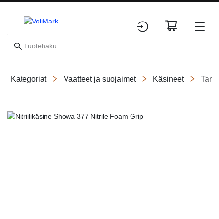
Kategoriat
Vaatteet ja suojaimet
Käsineet
Tark
Slide 1 of 1