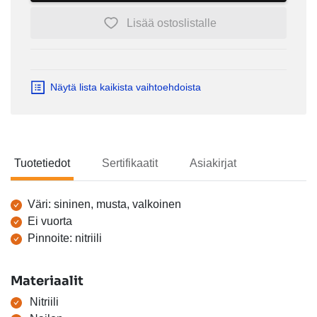
Lisää ostoslistalle
Näytä lista kaikista vaihtoehdoista
Tuotetiedot
Sertifikaatit
Asiakirjat
Tuotetiedot
Väri: sininen, musta, valkoinen
Ei vuorta
Pinnoite: nitriili
Materiaalit
Nitriili