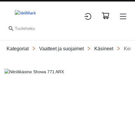
Kategoriat
Vaatteet ja suojaimet
Käsineet
Kemi
Slide 1 of 3