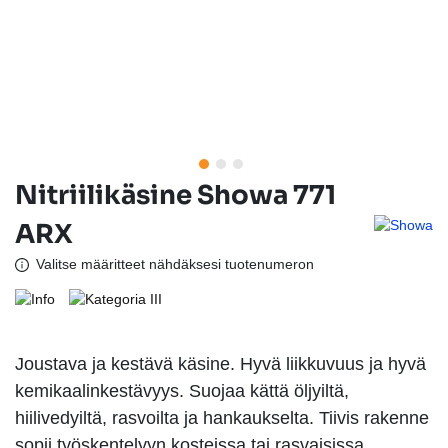
Nitriilikäsine Showa 771
ARX
Valitse määritteet nähdäksesi tuotenumeron
Joustava ja kestävä käsine. Hyvä liikkuvuus ja hyvä
kemikaalinkestävyys. Suojaa kättä öljyiltä,
hiilivedyiltä, rasvoilta ja hankaukselta. Tiivis rakenne
sopii työskentelyyn kosteissa tai rasvaisissa