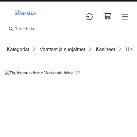
Kategoriat
Vaatteet ja suojaimet
Käsineet
Hits
Slide 1 of 1