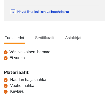
Näytä lista kaikista vaihtoehdoista
Tuotetiedot
Sertifikaatit
Asiakirjat
Tuotetiedot
Väri: valkoinen, harmaa
Ei vuorta
Materiaalit
Naudan haljasnahka
Vuohennahka
Kevlar®