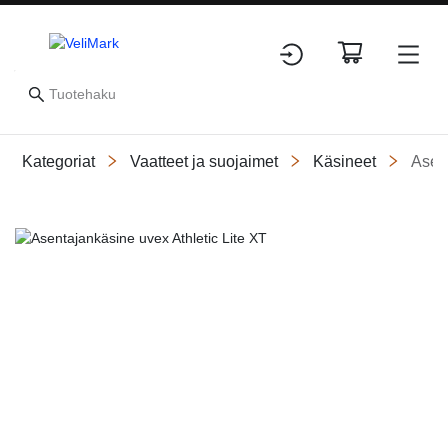
Kategoriat
Vaatteet ja suojaimet
Käsineet
Asen
Slide 1 of 1