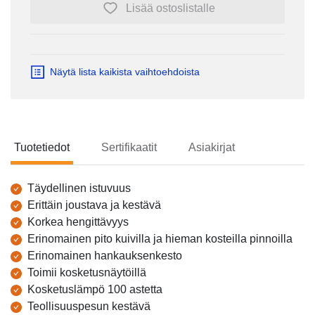
Lisää ostoslistalle
Näytä lista kaikista vaihtoehdoista
Tuotetiedot
Sertifikaatit
Asiakirjat
Tuotetiedot
Täydellinen istuvuus
Erittäin joustava ja kestävä
Korkea hengittävyys
Erinomainen pito kuivilla ja hieman kosteilla pinnoilla
Erinomainen hankauksenkesto
Toimii kosketusnäytöillä
Kosketuslämpö 100 astetta
Teollisuuspesun kestävä