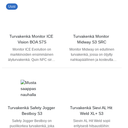
erityisesti sellaisiin
suojaa kosteudelta.
Suunniteltu ympärivuotiseen
Uusi
ympäristöihin ja töihin, joissa
käyttöön, kenkä on
vaaditaan ylivertaisia
lämpöeristetty ja täysin
suojaominaisuuksia sekä
vedenpitävä. Pohjarakenne on
huippuluokan ergonomiaa ja
eristetty kylmyyttä vastaan, ja
mukavuutta. Erittäin pitävä
pohja on kuumuutta kestävä (+
Vibram ®-nitriilikumipohja takaa
300°C
Turvakenkä Monitor ICE 
Turvakenkä Monitor 
erinomaisen pidon ja
kosketuskuumuus).Kolmikerroksisen
Vision BOA S7S
Midway S3 SRC
lyömättömän suorituskyvyn
pohjan lisäksi mukavuudesta
Monitor ICE Evolution on
Monitor Midway on edullinen
monissa eri käyttötilanteissa.
huolehtii ihanan pehmeä
markkinoiden ensimmäinen
turvakenkä, jossa on öljytty
Alumiininen varvassuoja suojaa
Memory-pohjallinen.
älyturvakenkä. Quin NFC‑sirun
nahkapäällinen ja kosteutta
iskuilta. Metalliton PTC-
Varvassuoja ja
avulla voit tallentaa omat
siirtävä tekstiilivuori. Kengässä
naulaanastumissuoja suojaa
naulaanastumissuoja
tärkeät tiedot (esim. veriryhmä,
on komposiittikärkisuoja ja APT-
maassa olevilta teräviltä
komposiittia. Turvaluokitus S7S.
yhteystiedot) ja ne voidaan
naulaanastumissuoja, sekä
esineiltä.
lukea puhelimella
kaksikerroksinen
hätätilanteessa.
polyuretaanipohja.
Turvakenkä Safety Jogger 
Turvakenkä Sievi AL Hit 
Bestboy S3
Weld XL+ S3
Safety Jogger Bestboy on
Sievin AL Hit Weld sopii
puolikorkea turvakenkä, joka
erityisesti hitsaustöihin: