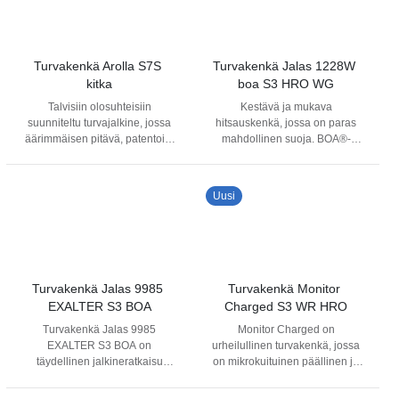
Turvakenkä Arolla S7S 
Turvakenkä Jalas 1228W 
kitka
boa S3 HRO WG
Talvisiin olosuhteisiin
Kestävä ja mukava
suunniteltu turvajalkine, jossa
hitsauskenkä, jossa on paras
äärimmäisen pitävä, patentoitu
mahdollinen suoja. BOA®-
kitkapohja. Hengittävällä
kiinnitys takaa täydellisen
Windtex® kalvolla varustettu
istuvuuden ja PU-pinnoitettu
puolivartinen kenkä on
nahka lisää suojaa. Kuumuutta
Uusi
valmistettu vettä kestävästä
kestävä erikoisnahka ja
pintanahkasta. Click Open-
KEVLAR®-saumat (jopa 427
rullakiristys. Uuden 3Ultra
°C) suojaavat vaativissa
Rubber-malliston kaikista
olosuhteissa. Öljyn- ja
jalkineista löytyy kärkiosan
lämmönkestävä nitriilipohja
kulumissuoja, joten näillä
tarjoaa pidon, ja JALAS®-
Turvakenkä Jalas 9985 
Turvakenkä Monitor 
kengillä voit huoletta
komposiittivarvassuoja,
EXALTER S3 BOA
Charged S3 WR HRO
työskennellä myös polvillaan.
teräksinen
Turvakenkä Jalas 9985
Monitor Charged on
Anti-Vibration - ominaisuus
naulaanastumissuoja sekä
EXALTER S3 BOA on
urheilullinen turvakenkä, jossa
vaimentaa koneiden ja
Poron® XRD® -
täydellinen jalkineratkaisu
on mikrokuituinen päällinen ja
liikkuvien ajoneuvojen
iskunvaimennus ehkäisevät
pisimpiin ja vaativimpiin
vedenpitävä Monitex-kalvo
aiheuttamaa tärinää. Lisätukea
vammoja.
työpäiviisi. Ne on suunniteltu
antaen hengittävyyttä sekä
antaa Anti torsion-kiertojäykiste.