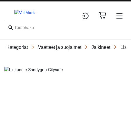
Kategoriat
Vaatteet ja suojaimet
Jalkineet
Lisä
Slide 1 of 3