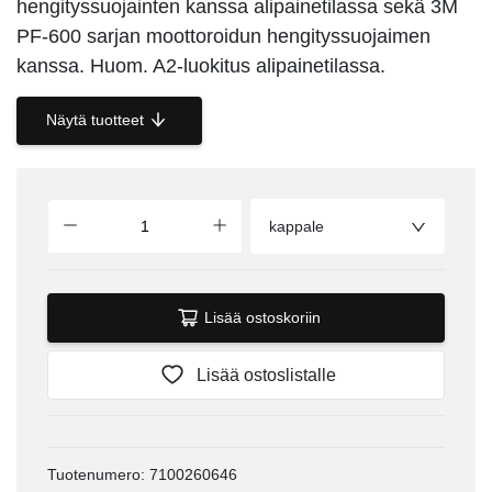
hengityssuojainten kanssa alipainetilassa sekä 3M
PF-600 sarjan moottoroidun hengityssuojaimen
kanssa. Huom. A2-luokitus alipainetilassa.
Näytä tuotteet
kappale
Lisää ostoskoriin
Lisää ostoslistalle
Tuotenumero: 7100260646