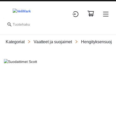
Kategoriat
Vaatteet ja suojaimet
Hengityksensuojai
Slide 1 of 1