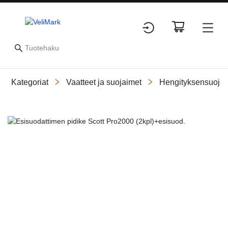
Kategoriat
Vaatteet ja suojaimet
Hengityksensuojai
Slide 1 of 1