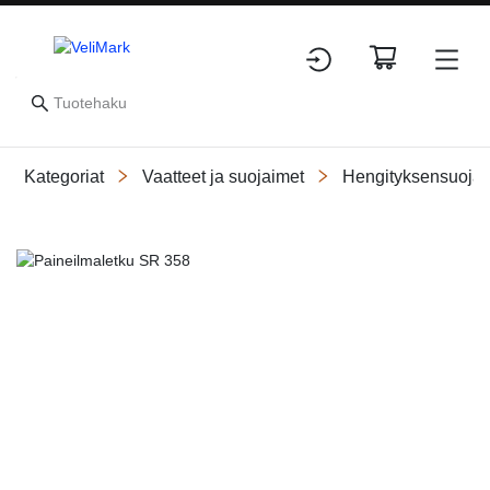
Kategoriat
Vaatteet ja suojaimet
Hengityksensuojai
Slide 1 of 1