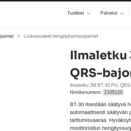
Tuotteet
Palvelut
jaimet
Lisävarusteet hengityksensuojaimet
Ilmaletku
QRS-bajo
Ilmaletku 3M BT-30 PU, QRS-
Nimikenumero:
2105120
BT-30 itsestään säätyvä he
automaattisesti säätyvän p
tarttumisvaaraa. Hyväksyt
moottoroidun hengityssuo