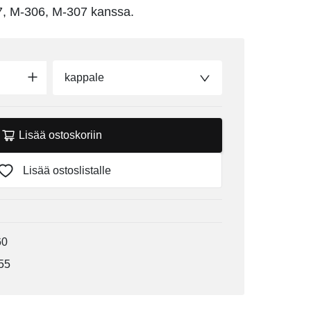
7, M-306, M-307 kanssa.
kappale
Lisää ostoskoriin
Lisää ostoslistalle
60
55