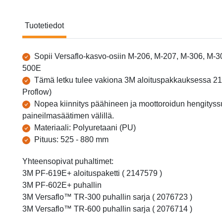
Tuotetiedot
Tuotetiedot
Sopii Versaflo-kasvo-osiin M-206, M-207, M-306, M-3
500E
Tämä letku tulee vakiona 3M aloituspakkauksessa 2
Proflow)
Nopea kiinnitys päähineen ja moottoroidun hengityss
paineilmasäätimen välillä.
Materiaali: Polyuretaani (PU)
Pituus: 525 - 880 mm
Yhteensopivat puhaltimet:
3M PF-619E+ aloituspaketti ( 2147579 )
3M PF-602E+ puhallin
3M Versaflo™ TR-300 puhallin sarja ( 2076723 )
3M Versaflo™ TR-600 puhallin sarja ( 2076714 )