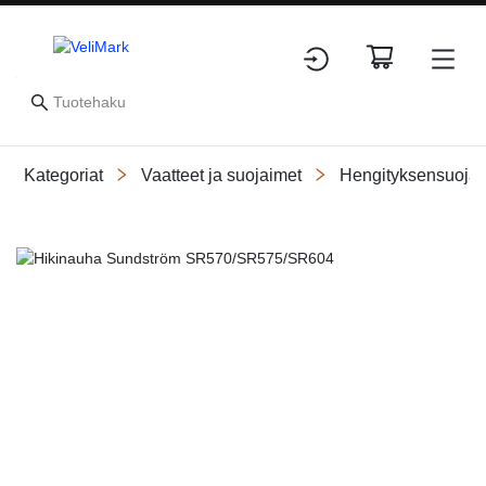
Kategoriat
Vaatteet ja suojaimet
Hengityksensuojai
Slide 1 of 1