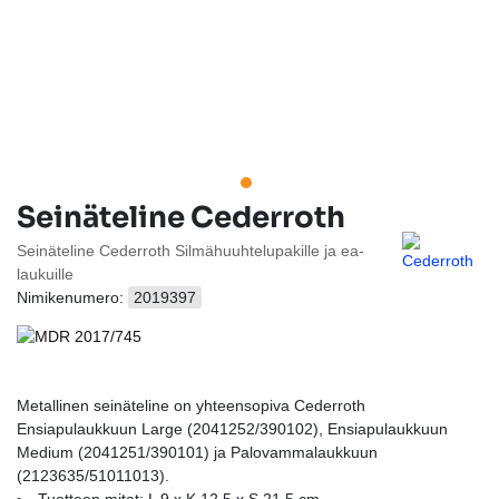
Seinäteline Cederroth
Seinäteline Cederroth Silmähuuhtelupakille ja ea-
laukuille
Nimikenumero:
2019397
Metallinen seinäteline on yhteensopiva Cederroth
Ensiapulaukkuun Large (2041252/390102), Ensiapulaukkuun
Medium (2041251/390101) ja Palovammalaukkuun
(2123635/51011013).
Tuotteen mitat: L 9 x K 12,5 x S 21,5 cm