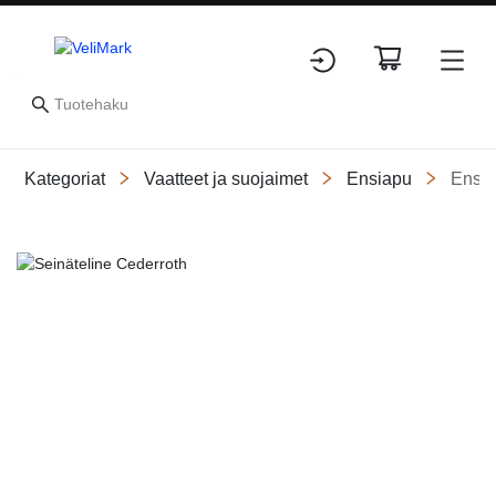
Kategoriat
Vaatteet ja suojaimet
Ensiapu
Ensia
Slide 1 of 1