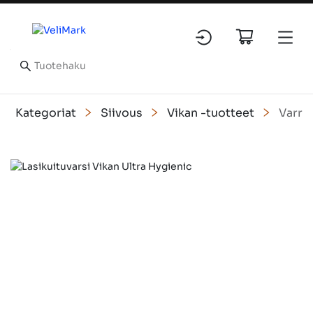
Kategoriat
Siivous
Vikan -tuotteet
Varre
Slide 1 of 3