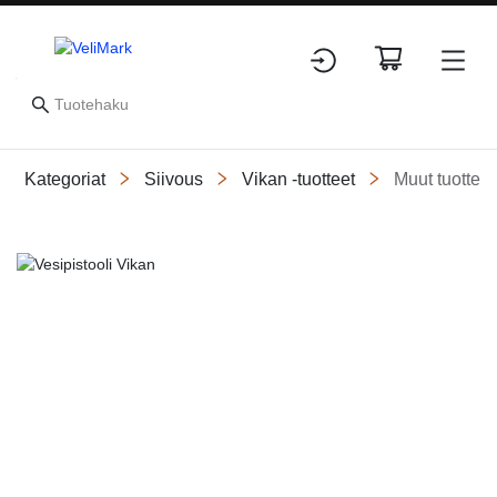
Kategoriat
Siivous
Vikan -tuotteet
Muut tuottee
Slide 1 of 1