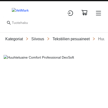
Kategoriat
Siivous
Tekstiilien pesuaineet
Huuht
Slide 1 of 1