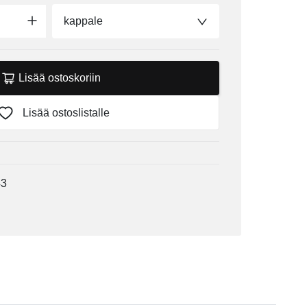
kappale
Lisää ostoskoriin
Lisää ostoslistalle
43