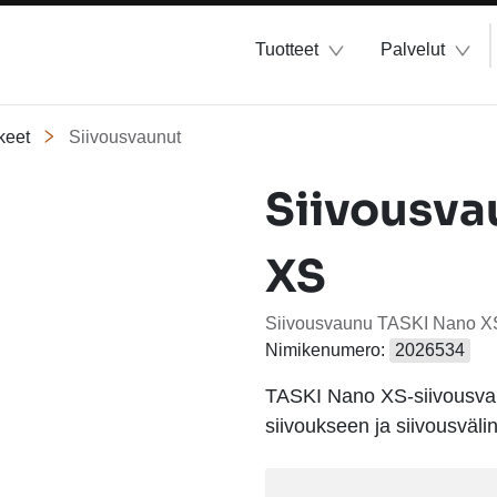
Tuotteet
Palvelut
keet
Siivousvaunut
Siivousva
XS
Siivousvaunu TASKI Nano X
Nimikenumero:
2026534
TASKI Nano XS-siivousvaun
siivoukseen ja siivousväli