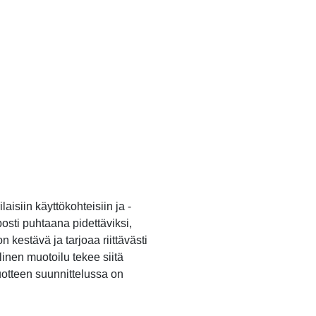
isiin käyttökohteisiin ja -
posti puhtaana pidettäviksi,
 kestävä ja tarjoaa riittävästi
linen muotoilu tekee siitä
 tuotteen suunnittelussa on