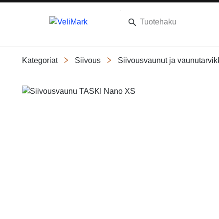
Kategoriat
Siivous
Siivousvaunut ja vaunutarvik
Slide 1 of 1