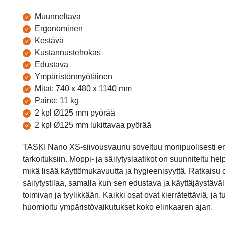
Tuotetiedot
Muunneltava
Ergonominen
Kestävä
Kustannustehokas
Edustava
Ympäristönmyötäinen
Mitat: 740 x 480 x 1140 mm
Paino: 11 kg
2 kpl Ø125 mm pyörää
2 kpl Ø125 mm lukittavaa pyörää
TASKI Nano XS-siivousvaunu soveltuu monipuolisesti erila
tarkoituksiin. Moppi- ja säilytyslaatikot on suunniteltu hel
mikä lisää käyttömukavuutta ja hygieenisyyttä. Ratkaisu on
säilytystilaa, samalla kun sen edustava ja käyttäjäystäväl
toimivan ja tyylikkään. Kaikki osat ovat kierrätettäviä, ja
huomioitu ympäristövaikutukset koko elinkaaren ajan.