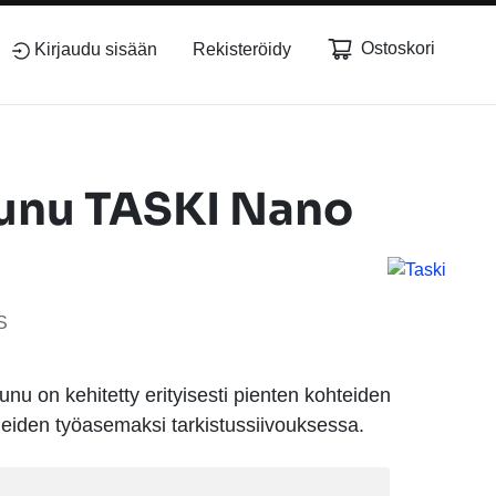
Ostoskori
Kirjaudu sisään
Rekisteröidy
unu TASKI Nano
S
u on kehitetty erityisesti pienten kohteiden
neiden työasemaksi tarkistussiivouksessa.