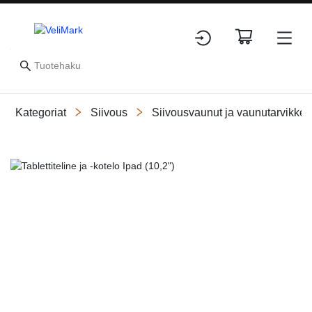
Kategoriat
Siivous
Siivousvaunut ja vaunutarvikkee
Slide 1 of 1