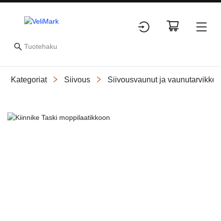
Kategoriat
Siivous
Siivousvaunut ja vaunutarvikkee
Slide 1 of 1