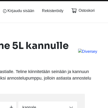
Ostoskori
Kirjaudu sisään
Rekisteröidy
ne 5L kannulle
astialle. Teline kiinnitetään seinään ja kannuun
iksi annostelupumppu, jolloin astiasta annostelu
kappale