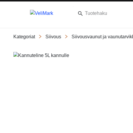
Kategoriat
Siivous
Siivousvaunut ja vaunutarvik
Slide 1 of 1