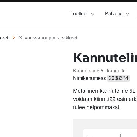
Tuotteet
Palvelut
keet
Siivousvaunujen tarvikkeet
Kannuteli
Kannuteline 5L kannulle
Nimikenumero:
2038374
Metallinen kannuteline 5L 
voidaan kiinnittää esimerk
tulee helpommaksi.