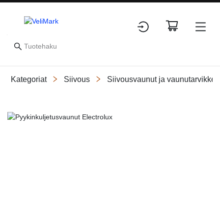
Kategoriat
Siivous
Siivousvaunut ja vaunutarvikkee
Slide 1 of 1