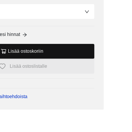
esi hinnat
Lisää ostoskoriin
Lisää ostoslistalle
vaihtoehdoista