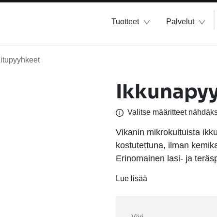
Tuotteet
Palvelut
itupyyhkeet
Ikkunapyy
Valitse määritteet nähdäk
Vikanin mikrokuituista ikk
kostutettuna, ilman kemika
Erinomainen lasi- ja terä
Lue lisää
Väri