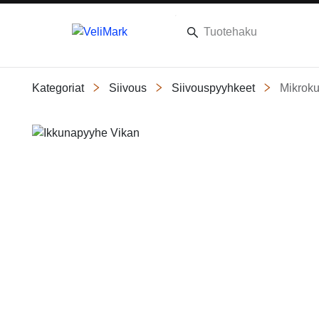
Kategoriat
Siivous
Siivouspyyhkeet
Mikroku
Slide 1 of 3