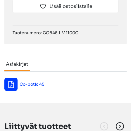
Lisää ostoslistalle
Tuotenumero: COB45.I-V.1100C
Asiakirjat
Asiakirjat
Co-botic 45
Liittyvät tuotteet