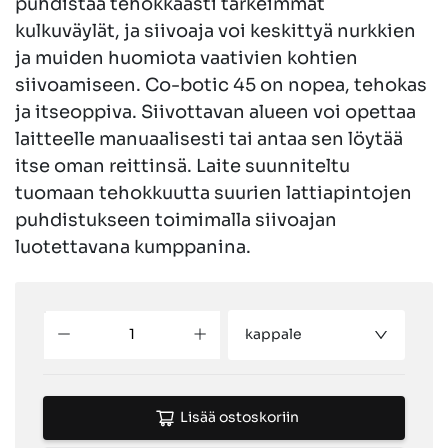
puhdistaa tehokkaasti tärkeimmät
kulkuväylät, ja siivoaja voi keskittyä nurkkien
ja muiden huomiota vaativien kohtien
siivoamiseen. Co-botic 45 on nopea, tehokas
ja itseoppiva. Siivottavan alueen voi opettaa
laitteelle manuaalisesti tai antaa sen löytää
itse oman reittinsä. Laite suunniteltu
tuomaan tehokkuutta suurien lattiapintojen
puhdistukseen toimimalla siivoajan
luotettavana kumppanina.
kappale
Lisää ostoskoriin